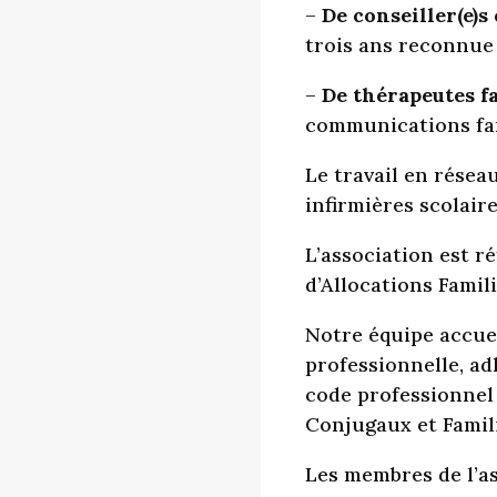
–
De conseiller(e)s
trois ans reconnue 
–
De thérapeutes f
communications fa
Le travail en résea
infirmières scolair
L’association est r
d’Allocations Famili
Notre équipe accuei
professionnelle, ad
code professionnel
Conjugaux et Famil
Les membres de l’a